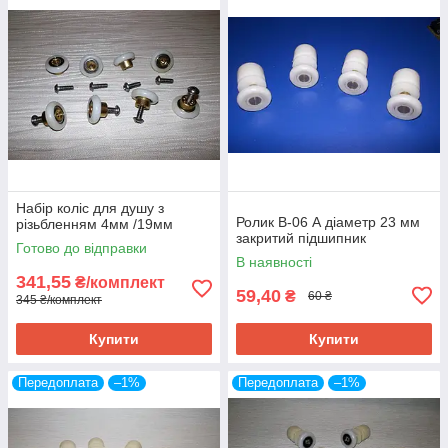
Набір коліс для душу з
Ролик В-06 А діаметр 23 мм
різьбленням 4мм /19мм
закритий підшипник
Готово до відправки
В наявності
341,55
₴/комплект
59,40
₴
60 ₴
345 ₴/комплект
Купити
Купити
Передоплата
–1%
Передоплата
–1%