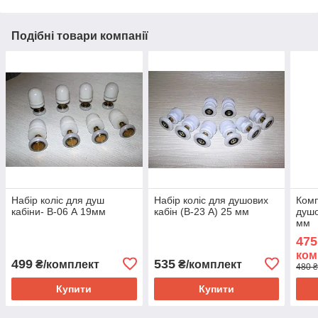
Подібні товари компанії
Набір коліс для душ
Набір коліс для душових
Комп
кабіни- В-06 А 19мм
кабін (В-23 А) 25 мм
душо
мм
475
ком
499
535
₴/комплект
₴/комплект
480 ₴
Купити
Купити