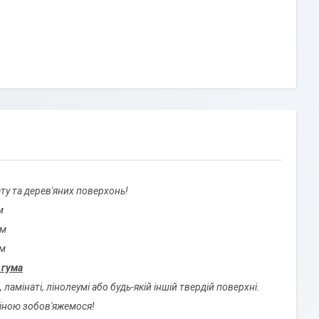
ту та дерев'яних поверхонь!
м
мм
мм
 гума
ламінаті, лінолеумі або будь-якій іншій твердій поверхні.
ціною зобов'яжемося!