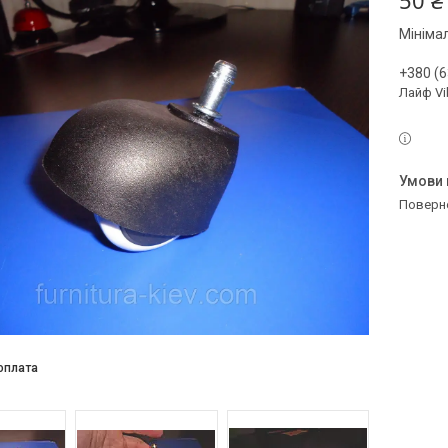
50 ₴
Мініма
+380 (6
Лайф Vi
поверн
оплата