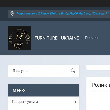
Миропільська 2 Ринок Юність Вт,Ср,Чт,Сб,Нд 5 ряд 30 місце 11,0
FURNITURE - UKRAINE
Главная
Ролик 
Товары и услуги