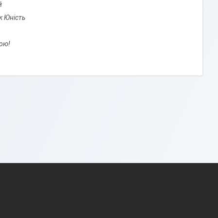
й
к Юність
ою!