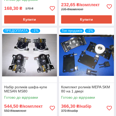
232,65
₴/комплект
168,30
₴
170 ₴
235 ₴/комплект
Купити
Купити
ПРЕДОПЛАТА
–1%
Топ продажів
–1%
Набір роликів шафа-купе
Комплект роликів MEPA SKM
MESAN MS80
80 на 1 двері
Готово до відправки
Готово до відправки
544,50
366,30
₴/комплект
₴/набір
550 ₴/комплект
370 ₴/набір