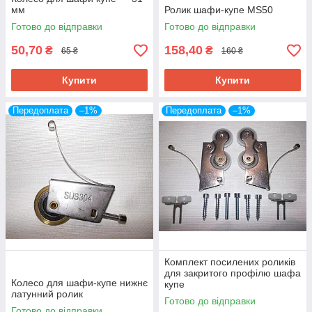
мм
Ролик шафи-купе MS50
Готово до відправки
Готово до відправки
50,70
158,40
₴
₴
65 ₴
160 ₴
Купити
Купити
Передоплата
–1%
Передоплата
–1%
Комплект посилених роликів
для закритого профілю шафа
Колесо для шафи-купе нижнє
купе
латунний ролик
Готово до відправки
Готово до відправки