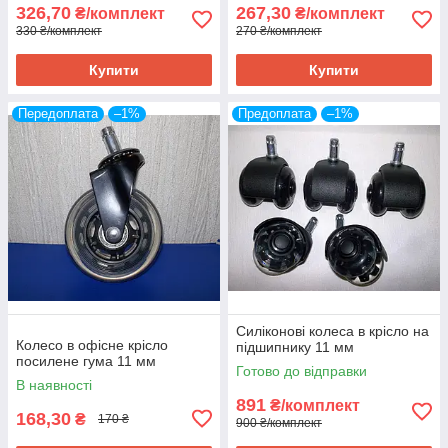
326,70
267,30
₴/комплект
₴/комплект
330 ₴/комплект
270 ₴/комплект
Купити
Купити
Передоплата
–1%
Предоплата
–1%
Силіконові колеса в крісло на
Колесо в офісне крісло
підшипнику 11 мм
посилене гума 11 мм
Готово до відправки
В наявності
891
₴/комплект
168,30
₴
170 ₴
900 ₴/комплект