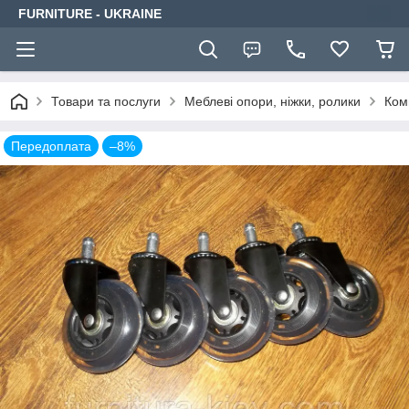
FURNITURE - UKRAINE
Товари та послуги
Меблеві опори, ніжки, ролики
Ком
Передоплата
–8%