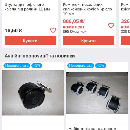
Втулка для офісного
Комплект посилених
Комп
крісла під ролики 11 мм
силіконових коліс у крісло
кріс
10 мм
886,05
326
₴/
комплект
ком
16,50
₴
895 ₴/комплект
330 ₴
Купити
Купити
Акційні пропозиції та новинки
Передоплата
–1%
Передоплата
–1%
Набір коліс на платформі