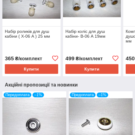
Набір роликів для душ
Набір коліс для душ
Комп
кабіни ( Х-06 А ) 25 мм
кабіни- В-06 А 19мм
душо
мм
365
499
450
₴/комплект
₴/комплект
Купити
Купити
Акційні пропозиції та новинки
Передоплата
–1%
Предоплата
–1%