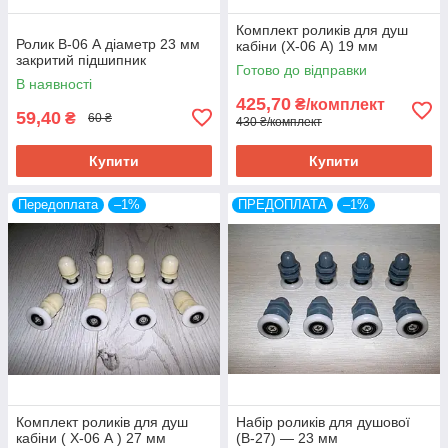
Комплект роликів для душ
Ролик В-06 А діаметр 23 мм
кабіни (Х-06 А) 19 мм
закритий підшипник
Готово до відправки
В наявності
425,70
₴/комплект
59,40
₴
60 ₴
430 ₴/комплект
Купити
Купити
Передоплата
–1%
ПРЕДОПЛАТА
–1%
Комплект роликів для душ
Набір роликів для душової
кабіни ( Х-06 А ) 27 мм
(В-27) — 23 мм