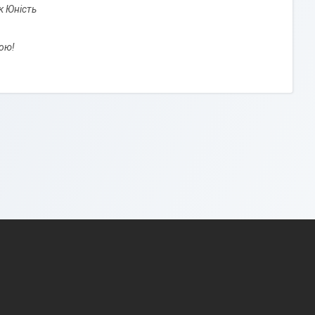
к Юність
ою!