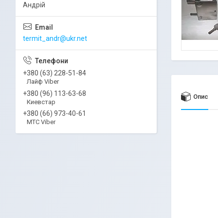
Андрій
termit_andr@ukr.net
+380 (63) 228-51-84
Лайф Viber
+380 (96) 113-63-68
Опис
Киевстар
+380 (66) 973-40-61
МТС Viber