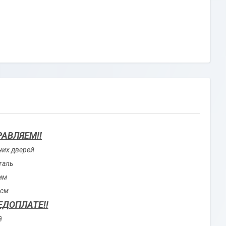
РАВЛЯЕМ!!
них дверей
таль
 мм
8см
ЕДОПЛАТЕ!!
й