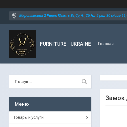
Миропільська 2 Ринок Юність Вт,Ср,Чт,Сб,Нд 5 ряд 30 місце 11,0
FURNITURE - UKRAINE
Главная
Замок 
Товары и услуги