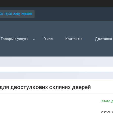
0-15,00, Київ, Україна
Товары и услуги
О нас
Контакты
Доставка 
для двостулкових скляних дверей
Готово 