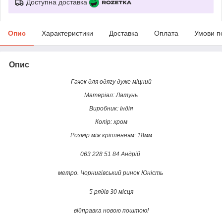
Доступна доставка
Опис
Характеристики
Доставка
Оплата
Умови п
Опис
Гачок для одягу дуже міцний
Матеріал: Латунь
Виробник: Індія
Колір: хром
Розмір між кріпленням: 18мм
063 228 51 84 Андрій
метро. Чорнигівський ринок Юність
5 рядів 30 місця
відправка новою поштою!