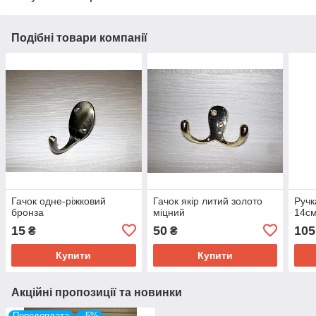
Подібні товари компанії
Гачок одне-ріжковий
Гачок якір литий золото
Ручк
бронза
міцний
14с
15
50
105
₴
₴
Купити
Купити
Акційні пропозиції та новинки
Передоплата
–5%