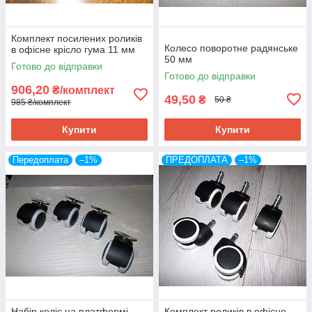
Комплект посилених роликів
Колесо поворотне радянське
в офісне крісло гума 11 мм
50 мм
Готово до відправки
Готово до відправки
906,20
₴/комплект
49,50
₴
50 ₴
985 ₴/комплект
Купити
Купити
Передоплата
–1%
ПРЕДОПЛАТА
–1%
Набір коліс на платформі
Комплект роликів в офісне