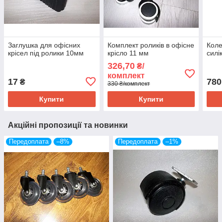
Заглушка для офісних
Комплект роликів в офісне
Коле
крісел під ролики 10мм
крісло 11 мм
силі
326,70
₴/
комплект
17
780
₴
330 ₴/комплект
Купити
Купити
Акційні пропозиції та новинки
Передоплата
–8%
Передоплата
–1%