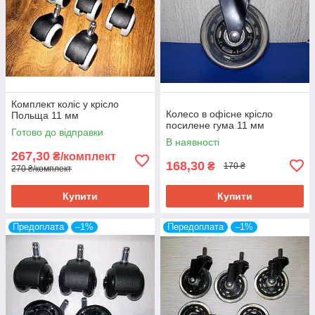
Комплект коліс у крісло
Колесо в офісне крісло
Польща 11 мм
посилене гума 11 мм
Готово до відправки
В наявності
267,30
₴/комплект
168,30
₴
170 ₴
270 ₴/комплект
Купити
Купити
Предоплата
–1%
Передоплата
–1%