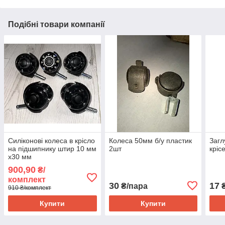
Подібні товари компанії
Силіконові колеса в крісло
Колеса 50мм б/у пластик
Загл
на підшипнику штир 10 мм
2шт
кріс
х30 мм
900,90
₴/
комплект
30
17
₴/пара
910 ₴/комплект
Купити
Купити