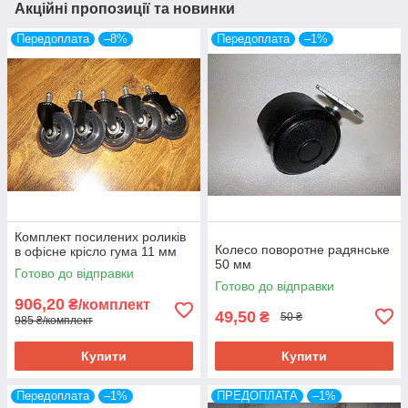
Акційні пропозиції та новинки
Передоплата
–8%
Передоплата
–1%
Комплект посилених роликів
Колесо поворотне радянське
в офісне крісло гума 11 мм
50 мм
Готово до відправки
Готово до відправки
906,20
₴/комплект
49,50
₴
50 ₴
985 ₴/комплект
Купити
Купити
Передоплата
–1%
ПРЕДОПЛАТА
–1%