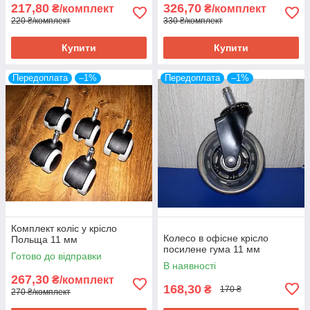
217,80
326,70
₴/комплект
₴/комплект
220 ₴/комплект
330 ₴/комплект
Купити
Купити
Передоплата
–1%
Передоплата
–1%
Комплект коліс у крісло
Колесо в офісне крісло
Польща 11 мм
посилене гума 11 мм
Готово до відправки
В наявності
267,30
₴/комплект
168,30
₴
170 ₴
270 ₴/комплект