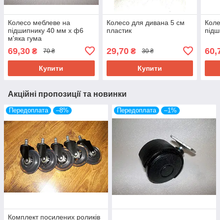
Колесо меблеве на
Колесо для дивана 5 см
Коле
підшипнику 40 мм х ф6
пластик
підш
м'яка гума
69,30
29,70
60,
₴
₴
70 ₴
30 ₴
Купити
Купити
Акційні пропозиції та новинки
Передоплата
–8%
Передоплата
–1%
Комплект посилених роликів