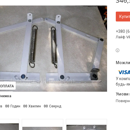
346,
Купи
+380 (6
Лайф Vi
У компа
будь-я
ОПЛАТА
поверн
ів
0
0
Годин
0
0
Хвилин
0
0
Секунд