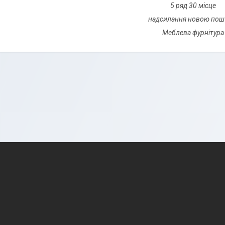
5 ряд 30 місце
надсилання новою по
Меблева фурнітура