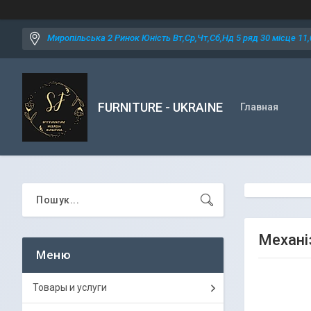
Миропільська 2 Ринок Юність Вт,Ср,Чт,Сб,Нд 5 ряд 30 місце 11,0
FURNITURE - UKRAINE
Главная
Механі
Товары и услуги