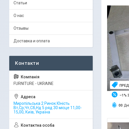
Статьи
О нас
Отзывы
Доставка и оплата
FURNITURE - UKRAINE
ПРЕД
–1%
Миропільська 2 Ринок Юність
0
0
Дн
Вт,Ср,Чт,Сб,Нд 5 ряд 30 місце 11,00-
15,00, Київ, Україна