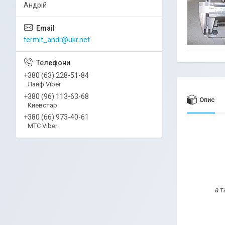
Андрій
termit_andr@ukr.net
+380 (63) 228-51-84
Лайф Viber
+380 (96) 113-63-68
Опис
Киевстар
+380 (66) 973-40-61
МТС Viber
а т