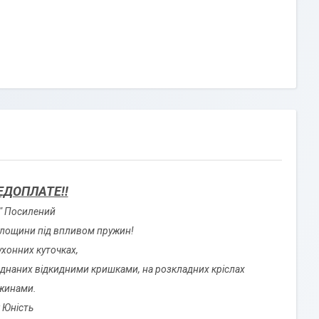
ЕДОПЛАТЕ!!
" Посилений
площини під впливом пружин!
хонних куточках,
ладнаних відкидними кришками, на розкладних кріслах
жинами.
 Юність