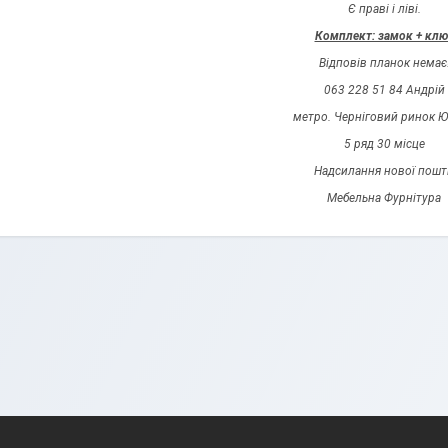
Є праві і ліві.
Комплект: замок + клю
Відповів планок немає
063 228 51 84 Андрій
метро. Черніговий ринок Ю
5 ряд 30 місце
Надсилання нової пошт
Мебельна Фурнітура