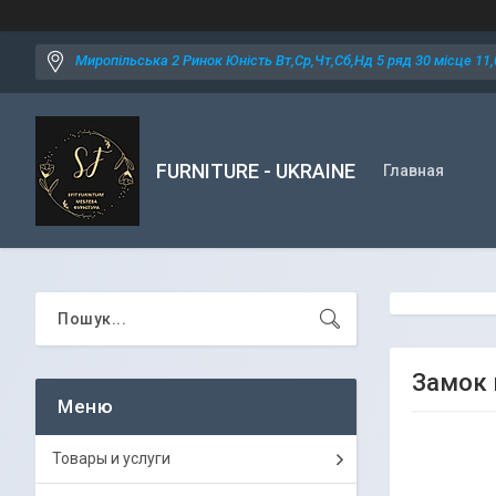
Миропільська 2 Ринок Юність Вт,Ср,Чт,Сб,Нд 5 ряд 30 місце 11,0
FURNITURE - UKRAINE
Главная
Замок в
Товары и услуги