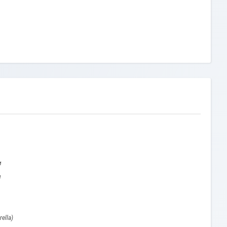
м
м
ella)