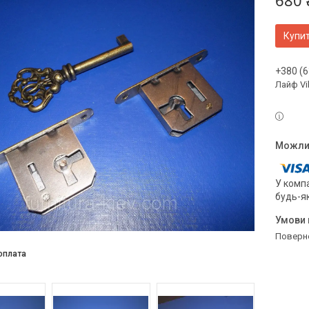
680 
Купи
+380 (6
Лайф Vi
У компа
будь-я
поверн
оплата