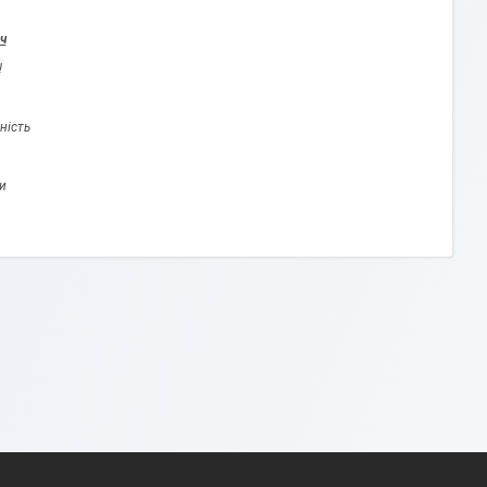
ч
!
ність
и