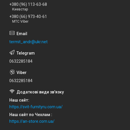
+380 (96) 113-63-68
Киевстар
+380 (66) 973-40-61
МТС Viber
termit_andr@ukr.net
0632285184
0632285184
Наш сайт
https://svit-furnityru.com.ua/
Наш сайт по Чехлам
https://an-store.com.ua/