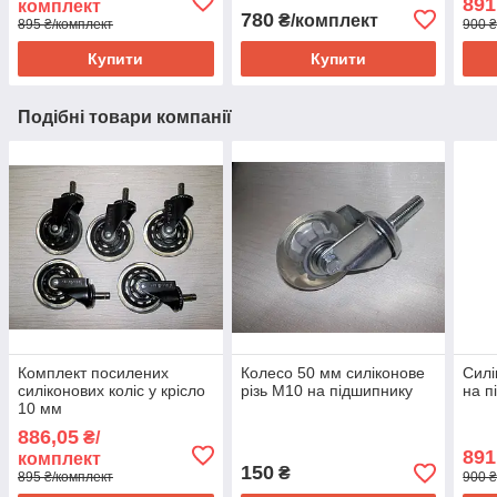
891
комплект
780
₴/комплект
895 ₴/комплект
900 ₴
Купити
Купити
Подібні товари компанії
Комплект посилених
Колесо 50 мм силіконове
Силі
силіконових коліс у крісло
різь М10 на підшипнику
на п
10 мм
886,05
₴/
891
комплект
150
₴
895 ₴/комплект
900 ₴