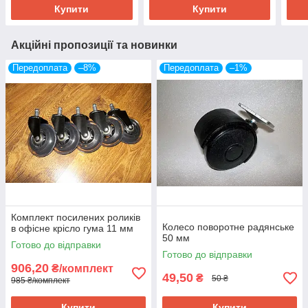
Купити
Купити
Акційні пропозиції та новинки
Передоплата
–8%
Передоплата
–1%
Комплект посилених роликів
Колесо поворотне радянське
в офісне крісло гума 11 мм
50 мм
Готово до відправки
Готово до відправки
906,20
₴/комплект
49,50
₴
50 ₴
985 ₴/комплект
Купити
Купити