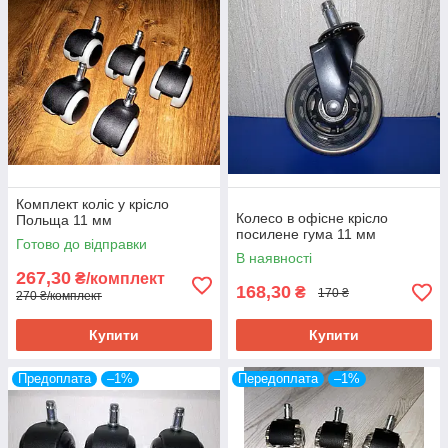
Комплект коліс у крісло
Колесо в офісне крісло
Польща 11 мм
посилене гума 11 мм
Готово до відправки
В наявності
267,30
₴/комплект
168,30
₴
170 ₴
270 ₴/комплект
Купити
Купити
Предоплата
–1%
Передоплата
–1%