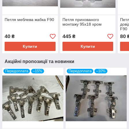
Петля меблева жабка F90
Петля прихованого
Петл
монтажу 95х18 хром
дові
F90
40
445
80
₴
₴
Купити
Купити
Акційні пропозиції та новинки
Передоплата
–15%
Передоплата
–10%