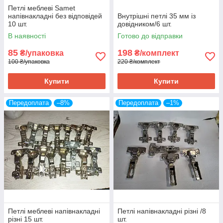
Петлі меблеві Samet
напівнакладні без відповідей
Внутрішні петлі 35 мм із
10 шт.
довідником/6 шт.
В наявності
Готово до відправки
85
198
₴/упаковка
₴/комплект
100 ₴/упаковка
220 ₴/комплект
Купити
Купити
Передоплата
–8%
Передоплата
–1%
Петлі меблеві напівнакладні
Петлі напівнакладні різні /8
різні 15 шт.
шт.