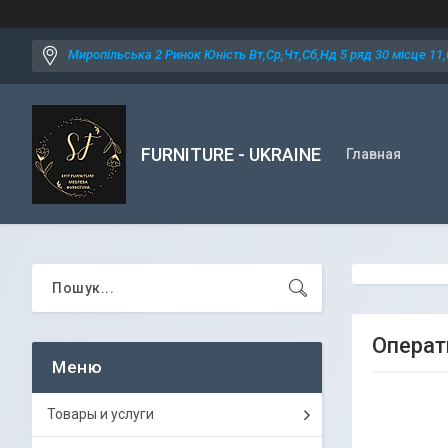
Миропільська 2 Ринок Юність Вт,Ср,Чт,Сб,Нд 5 ряд 30 місце 11,0
FURNITURE - UKRAINE
Главная
Операт
Товары и услуги