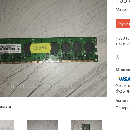
105 
Мініма
Купи
+380 (6
Лайф Vi
У компа
будь-я
оплата
поверн