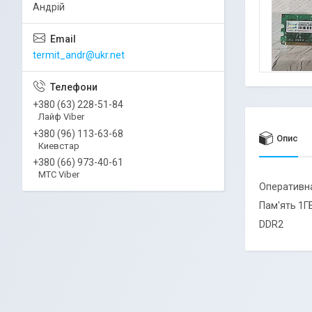
Андрій
termit_andr@ukr.net
+380 (63) 228-51-84
Лайф Viber
+380 (96) 113-63-68
Опис
Киевстар
+380 (66) 973-40-61
МТС Viber
Оперативна
Пам'ять 1Г
DDR2