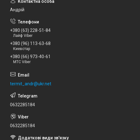
Андрій
+380 (63) 228-51-84
Лайф Viber
+380 (96) 113-63-68
Киевстар
+380 (66) 973-40-61
МТС Viber
termit_andr@ukr.net
0632285184
0632285184