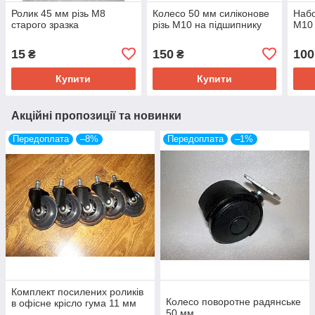
Ролик 45 мм різь М8
Колесо 50 мм силіконове
Набо
старого зразка
різь М10 на підшипнику
М10 
15
150
100
₴
₴
Купити
Купити
Акційні пропозиції та новинки
Передоплата
–8%
Передоплата
–1%
Комплект посилених роликів
Колесо поворотне радянське
в офісне крісло гума 11 мм
50 мм