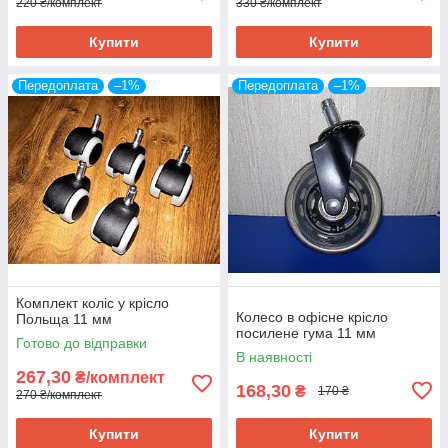
220 ₴/комплект
330 ₴/комплект
Купити
Купити
Передоплата
–1%
Передоплата
–1%
Комплект коліс у крісло
Колесо в офісне крісло
Польща 11 мм
посилене гума 11 мм
Готово до відправки
В наявності
267,30
₴/комплект
168,30
₴
170 ₴
270 ₴/комплект
Купити
Купити