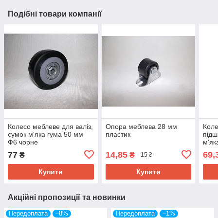
Подібні товари компанії
Колесо меблеве для валіз,
Опора меблева 28 мм
Коле
сумок м'яка гума 50 мм
пластик
підш
Ф6 чорне
м'як
77
14,85
69,
₴
₴
15 ₴
Купити
Купити
Акційні пропозиції та новинки
Передоплата
–8%
Передоплата
–1%