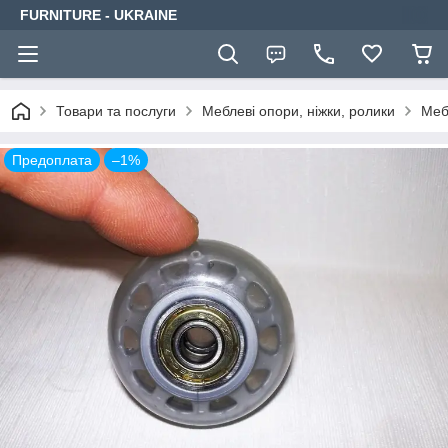
FURNITURE - UKRAINE
Товари та послуги
Меблеві опори, ніжки, ролики
Меб
Предоплата
–1%