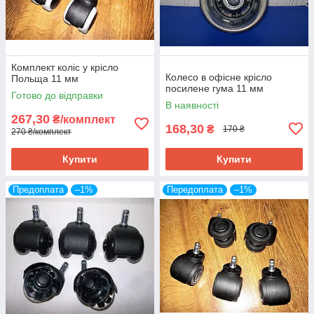
Комплект коліс у крісло
Колесо в офісне крісло
Польща 11 мм
посилене гума 11 мм
Готово до відправки
В наявності
267,30
₴/комплект
168,30
₴
170 ₴
270 ₴/комплект
Купити
Купити
Предоплата
–1%
Передоплата
–1%