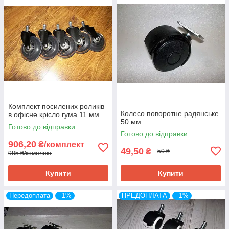
Комплект посилених роликів
Колесо поворотне радянське
в офісне крісло гума 11 мм
50 мм
Готово до відправки
Готово до відправки
906,20
₴/комплект
49,50
₴
50 ₴
985 ₴/комплект
Купити
Купити
Передоплата
–1%
ПРЕДОПЛАТА
–1%