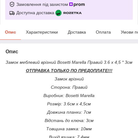
Замовлення під захистом
Доступна доставка
Опис
Характеристики
Доставка
Оплата
Умови п
Опис
Замок меблевий врізний Bosetti Marella Правий 3.6 x 4,5 * 3см
ОТПРАВКА ТОЛЬКО ПО ПРЕДОПЛАТЕ!!!
Замок врізний
Сторона: Правий
Виробник: Bosetti Marella
Розмір: 3.6см х 4,5см
Довжина планки: 7см
Відстань до ключа: 3см
Товщина замка: 10мм
Вихід язичка: 7,4мм