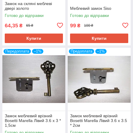
Замок на скляні меблеві
двері золото
Меблевий замок Siso
Готово до відправки
Готово до відправки
64,35
99
₴
₴
65 ₴
100 ₴
Купити
Купити
Передоплата
–1%
Предоплата
–1%
Замок меблевий врізний
Замок меблевий врізний
Bosetti Marella Лівий 3.6 x 3 *
Bosetti Marella Лівий 3.6 x 3.5
1,5см
* 2см
Готово до відправки
Готово до відправки