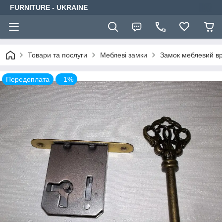
FURNITURE - UKRAINE
Товари та послуги
Меблеві замки
Замок меблевий врі
Передоплата
–1%