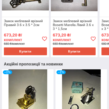
Замок меблевий врізний
Замок меблевий врізний
Замо
Правий 3.6 x 3.5 * 2см
Bosetti Marella Лівий 3.6 x
Bose
3 * 1,5см
x 3 
673,20
673,20
673
₴/
₴/
комплект
комплект
ком
680 ₴/комплект
680 ₴/комплект
680 ₴
Купити
Купити
Акційні пропозиції та новинки
–1%
–1%