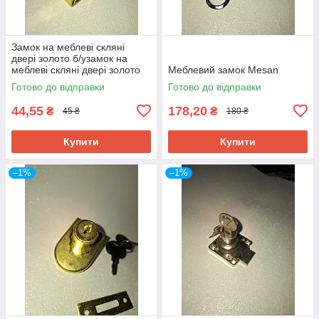
Замок на меблеві скляні
двері золото б/узамок на
меблеві скляні двері золото
Меблевий замок Mesan
б/у
Готово до відправки
Готово до відправки
44,55
178,20
₴
₴
45 ₴
180 ₴
Купити
Купити
–1%
–1%