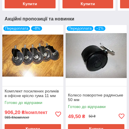
Купити
Купити
Акційні пропозиції та новинки
Передоплата
–8%
Передоплата
–1%
Комплект посилених роликів
Колесо поворотне радянське
в офісне крісло гума 11 мм
50 мм
Готово до відправки
Готово до відправки
906,20
₴/комплект
49,50
₴
50 ₴
985 ₴/комплект
Купити
Купити