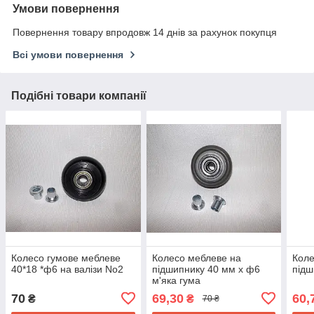
Умови повернення
Повернення товару впродовж 14 днів за рахунок покупця
Всі умови повернення
Подібні товари компанії
Колесо гумове меблеве
Колесо меблеве на
Коле
40*18 *ф6 на валізи No2
підшипнику 40 мм х ф6
підш
м'яка гума
70
69,30
60,
₴
₴
70 ₴