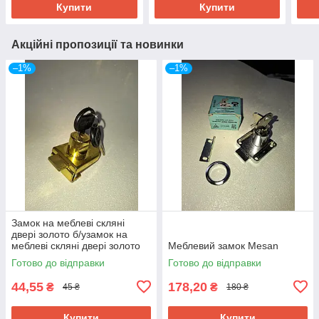
Купити
Купити
Акційні пропозиції та новинки
–1%
–1%
Замок на меблеві скляні
двері золото б/узамок на
меблеві скляні двері золото
Меблевий замок Mesan
б/у
Готово до відправки
Готово до відправки
44,55
178,20
₴
₴
45 ₴
180 ₴
Купити
Купити