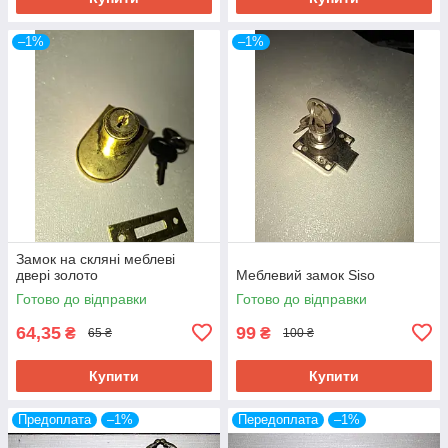
–1%
–1%
Замок на скляні меблеві
двері золото
Меблевий замок Siso
Готово до відправки
Готово до відправки
64,35
99
₴
₴
65 ₴
100 ₴
Купити
Купити
Предоплата
–1%
Передоплата
–1%