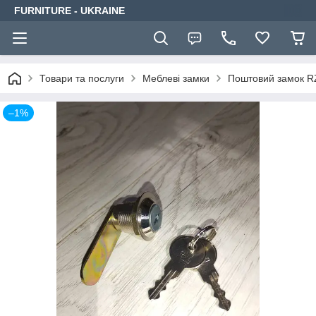
FURNITURE - UKRAINE
Товари та послуги
Меблеві замки
Поштовий замок R
–1%