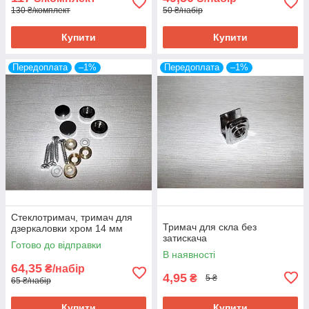
130 ₴/комплект
50 ₴/набір
Купити
Купити
Передоплата
–1%
Передоплата
–1%
Стеклотримач, тримач для
Тримач для скла без
дзеркаловки хром 14 мм
затискача
Готово до відправки
В наявності
64,35
₴/набір
4,95
₴
5 ₴
65 ₴/набір
Купити
Купити