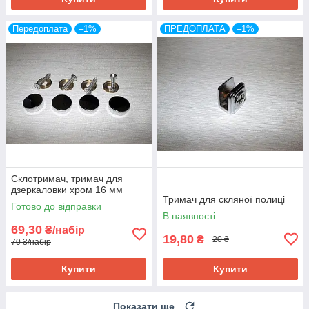
Передоплата
–1%
ПРЕДОПЛАТА
–1%
Склотримач, тримач для
дзеркаловки хром 16 мм
Тримач для скляної полиці
Готово до відправки
В наявності
69,30
₴/набір
19,80
₴
20 ₴
70 ₴/набір
Купити
Купити
Показати ще