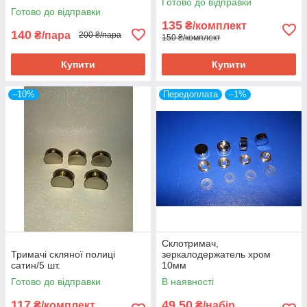
Готово до відправки
Готово до відправки
135
₴/комплект
140
₴/пара
200 ₴/пара
150 ₴/комплект
Купити
Купити
–10%
Передоплата
–1%
Склотримач,
Тримачі скляної полиці
зеркалодержатель хром
сатин/5 шт.
10мм
Готово до відправки
В наявності
117
49,50
₴/комплект
₴/набір