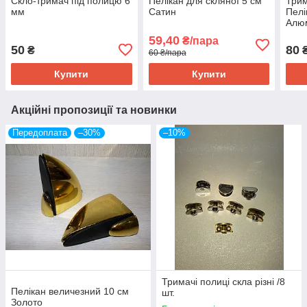
Скло-тримач під полицю 6
Пелікан для скляної 5 см
Трим
мм
Сатин
Пелі
Алю
59,40
₴/пара
50
80
₴
60 ₴/пара
Купити
Купити
Акційні пропозиції та новинки
Передоплата
–30%
–10%
Тримачі полиці скла різні /8
Пелікан величезний 10 см
шт.
Золото