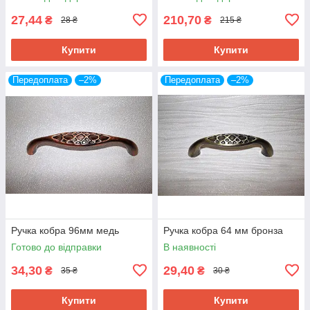
27,44
210,70
₴
₴
28 ₴
215 ₴
Купити
Купити
Передоплата
–2%
Передоплата
–2%
Ручка кобра 96мм медь
Ручка кобра 64 мм бронза
Готово до відправки
В наявності
34,30
29,40
₴
₴
35 ₴
30 ₴
Купити
Купити