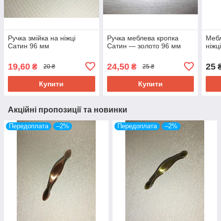
Ручка змійка на ніжці
Ручка меблева кропка
Мебл
Сатин 96 мм
Сатин — золото 96 мм
ніжц
19,60
24,50
25
₴
₴
20 ₴
25 ₴
Купити
Купити
Акційні пропозиції та новинки
Передоплата
–2%
Передоплата
–2%