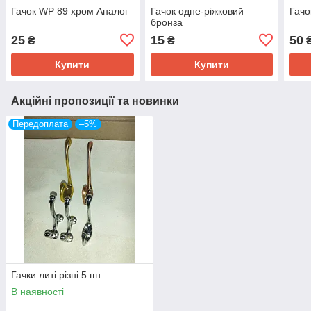
Гачок WP 89 хром Аналог
Гачок одне-ріжковий
Гачо
бронза
25
15
50
₴
₴
Купити
Купити
Акційні пропозиції та новинки
Передоплата
–5%
Гачки литі різні 5 шт.
В наявності