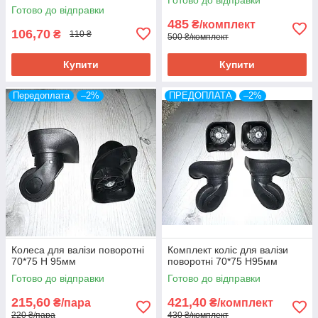
Готово до відправки
485
₴/комплект
106,70
₴
110 ₴
500 ₴/комплект
Купити
Купити
Передоплата
–2%
ПРЕДОПЛАТА
–2%
Колеса для валізи поворотні
Комплект коліс для валізи
70*75 H 95мм
поворотні 70*75 Н95мм
Готово до відправки
Готово до відправки
215,60
421,40
₴/пара
₴/комплект
220 ₴/пара
430 ₴/комплект