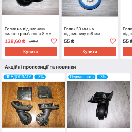
Ролик на підшипнику
Ролик 50 мм на
Роли
силікон різьблення 8 мм
підшипнику ф8 мм
підш
138,60
55
55
₴
₴
140 ₴
Купити
Купити
Акційні пропозиції та новинки
ПРЕДОПЛАТА
–8%
Передоплата
–3%