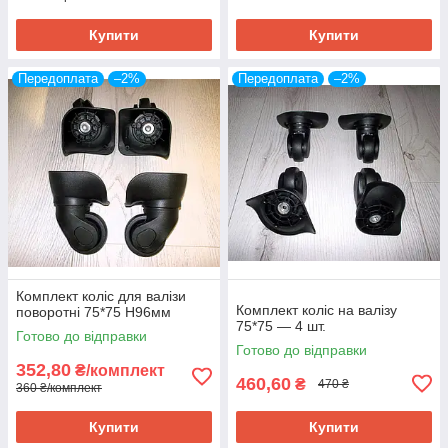
Купити
Купити
Передоплата
–2%
Передоплата
–2%
Комплект коліс для валізи
Комплект коліс на валізу
поворотні 75*75 H96мм
75*75 — 4 шт.
Готово до відправки
Готово до відправки
352,80
₴/комплект
460,60
₴
470 ₴
360 ₴/комплект
Купити
Купити