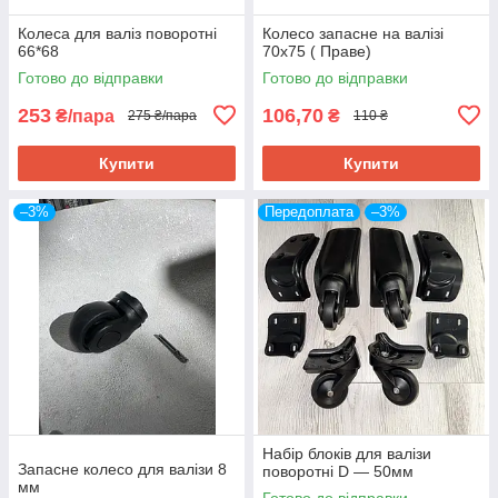
Колеса для валіз поворотні
Колесо запасне на валізі
66*68
70х75 ( Праве)
Готово до відправки
Готово до відправки
253
106,70
₴/пара
₴
275 ₴/пара
110 ₴
Купити
Купити
–3%
Передоплата
–3%
Набір блоків для валізи
Запасне колесо для валізи 8
поворотні D — 50мм
мм
Готово до відправки