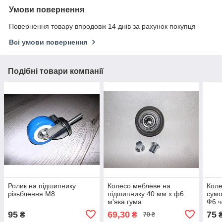
Умови повернення
Повернення товару впродовж 14 днів за рахунок покупця
Всі умови повернення
Подібні товари компанії
Ролик на підшипнику
Колесо меблеве на
Коле
різьблення М8
підшипнику 40 мм х ф6
сумо
м'яка гума
Ф6 
95
69,30
75
₴
₴
70 ₴