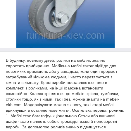
В будинку, повному дітей, ролики на меблях значно
спростять прибирання. Мобільна меблі також підійде для
невеликих приміщень або у випадках, коли один предмет
затребуваний кількома людьми, і часто перетягується з
кімнати в кімнату. Деякі вироби поставляються вже в
комплекті з роликами, на інші їх можна встановити
самостійно. Колеса кріпляться до меблів: крісла, тумбочки,
столики тощо, як з ними, так і без, можна знайти на mebel-
ekb.com. Модернізувати можна як нову, так і старі меблі,
вдихнувши в останню нове життя. Ось кілька переваг роликів:
1. Меблі стає багатофункціональною Столи або книжкові
шафи часто являють собою громіздкі, важкі й неповороткі
вироби. За допомогою роликів значно підвищується